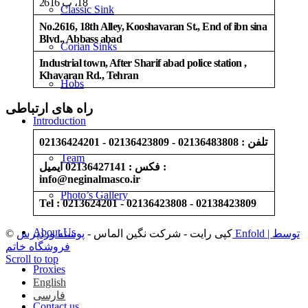
18، پ 2616
Classic Sink
No.2616, 18th Alley, Kooshavaran St., End of ibn sina
Blvd., Abbass abad
Corian Sinks
Industrial town, After Sharif abad police station ,
Khavaran Rd., Tehran
Hobs
راه های ارتباطی
Introduction
تلفن : 02136483808 - 02136423809 - 02136424201
Team
فکس : 02136427141 ایمیل :
info@neginalmasco.ir
Photo’s Gallery
Tel : 0213624201 - 02136423808 - 02138423809
About Us
© کپی رایت - شرکت نگین الماس -
پوسته وردپرس Enfold | توسط
فروشگاه خاتم
Scroll to top
Proxies
English
فارسی
Contact us