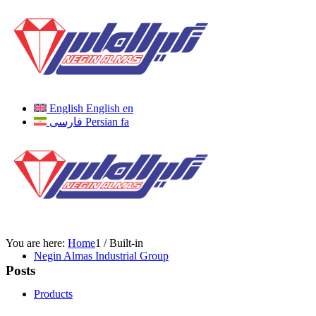
English
English
en
فارسی
Persian
fa
You are here:
Home
1
/
Built-in
Negin Almas Industrial Group
Posts
Products