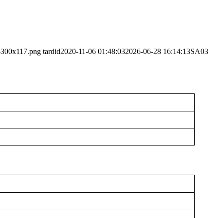
o-300x117.png
tardid
2020-11-06 01:48:03
2026-06-28 16:14:13
SA03