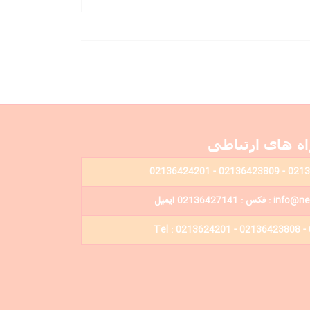
اه های ارتباطی
: 02136427141 ایمیل
Tel : 0213624201 - 02136423808 