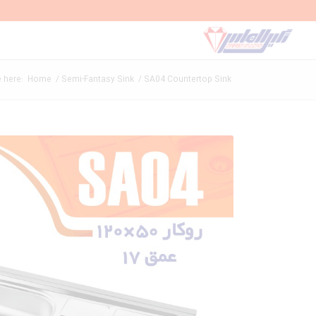
 here:
Home
/
Semi-Fantasy Sink
/
SA04 Countertop Sink