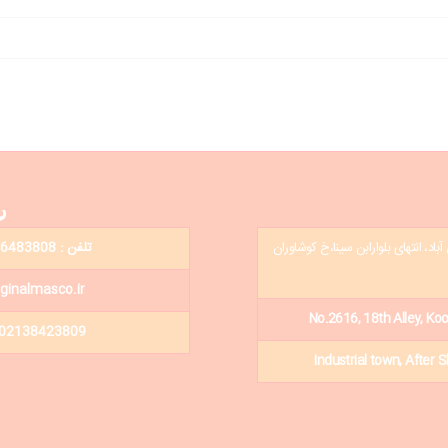
ر
اد، انتهای بلوارابن سینا،خ کوشاوران
تلفن : 02136483808 - 02136423809 - 02136424201
فکس  : info@neginalmasco.ir
No.2616, 18th Alley, Ko
- 02138423809
Industrial town, After 