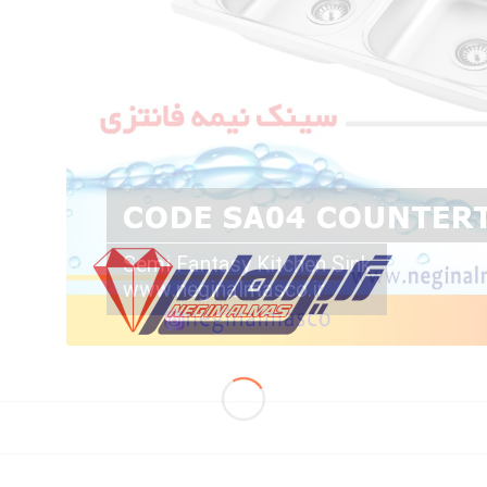
CODE SA04 COUNTER
Semi Fantasy Kitchen Sink
www.neginalmasco.ir