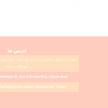
آدرس ما
تهران، جاده خاوران، بعدازپلیس راه شریف آباد، شهرک صنعتی عباس آب
کوی 18، پ 2616
oshavaran St., End of ibn sina Blvd., Abbass abad
Sharif abad police station , Khavaran Rd., Tehran