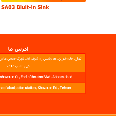
SA03 Biult-in Sink
آدرس ما
ریف آباد، شهرک صنعتی عباس آباد، انتهای بلوارابن سینا،خ کوشاوران
کوی 18، پ 2616
oshavaran St., End of ibn sina Blvd., Abbass abad
Sharif abad police station , Khavaran Rd., Tehran