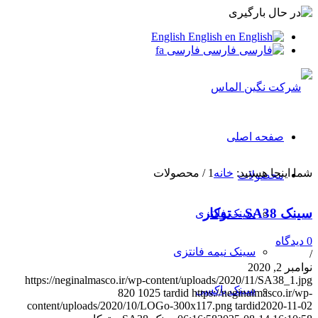
English
English
en
فارسی
فارسی
fa
صفحه اصلی
شما اینجا هستید:
خانه
1
/
محصولات
محصولات
سینک SA38 – توکار
سینک فانتزی
0 دیدگاه
سینک نیمه فانتزی
/
نوامبر 2, 2020
https://neginalmasco.ir/wp-content/uploads/2020/11/SA38_1.jpg
سینک باکسی
820
1025
tardid
https://neginalmasco.ir/wp-
content/uploads/2020/10/LOGo-300x117.png
tardid
2020-11-02