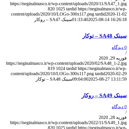
https://neginalmasco.ir/wp-content/uploads/2020/11/SA47_1.jpg
820
1025
tardid
https://neginalmasco.ir/wp-
content/uploads/2020/10/LOGo-300x117.png
tardid
2020-11-02
2025-08-14 16:26:18
01:33:40
سینک SA47 – روکار
سینک SA48 – توکار
0 دیدگاه
/
فوریه 29, 2020
https://neginalmasco.ir/wp-content/uploads/2020/02/SA48_1-2.jpg
819
1024
tardid
https://neginalmasco.ir/wp-
content/uploads/2020/10/LOGo-300x117.png
tardid
2020-02-29
2025-08-27 13:11:59
09:04:00
سینک SA48 – توکار
سینک SA49 – روکار
0 دیدگاه
/
فوریه 28, 2020
https://neginalmasco.ir/wp-content/uploads/2022/11/SA49_1.jpg
820
1025
tardid
https://neginalmasco.ir/wp-