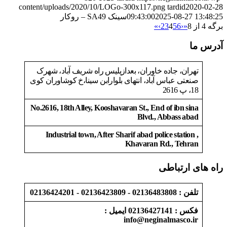
content/uploads/2020/10/LOGo-300x117.png
tardid
2020-02-28
2025-08-27 13:48:25
09:43:00
سینک SA49 – روکار
برگه 4 از 8
«
‹
6
5
4
3
2
›
»
آدرس ما
تهران، جاده خاوران، بعدازپلیس راه شریف آباد، شهرک
صنعتی عباس آباد، انتهای بلوارابن سینا،خ کوشاوران کوی
18، پ 2616
No.2616, 18th Alley, Kooshavaran St., End of ibn sina
Blvd., Abbass abad
Industrial town, After Sharif abad police station ,
Khavaran Rd., Tehran
راه های ارتباطی
تلفن : 02136483808 - 02136423809 - 02136424201
فکس : 02136427141 ایمیل :
info@neginalmasco.ir