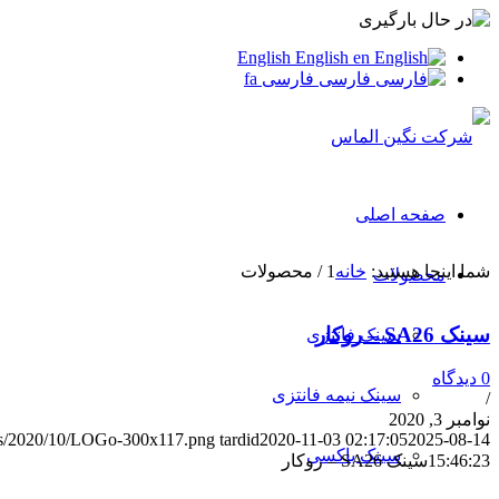
English
English
en
فارسی
فارسی
fa
صفحه اصلی
شما اینجا هستید:
خانه
1
/
محصولات
محصولات
سینک SA26 – روکار
سینک فانتزی
0 دیدگاه
سینک نیمه فانتزی
/
نوامبر 3, 2020
oads/2020/10/LOGo-300x117.png
tardid
2020-11-03 02:17:05
2025-08-14
سینک باکسی
15:46:23
سینک SA26 – روکار