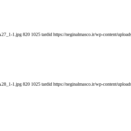
SA27_1-1.jpg
820
1025
tardid
https://neginalmasco.ir/wp-content/upl
SA28_1-1.jpg
820
1025
tardid
https://neginalmasco.ir/wp-content/upl