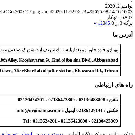
/
نوامبر 2, 2020
/10/LOGo-300x117.png
tardid
2020-11-02 06:23:49
2025-08-14 16:10:03
SA37 – توکار
برگه 3 از 8
‹
5
4
3
2
1
›
»
آدرس ما
تهران، جاده خاوران، بعدازپلیس راه شریف آباد، شهرک صنعتی عباس آباد، ا
8th Alley, Kooshavaran St., End of ibn sina Blvd., Abbass abad
l town, After Sharif abad police station , Khavaran Rd., Tehran
راه های ارتباطی
تلفن : 02136483808 - 02136423809 - 02136424201
فکس : 02136427141 ایمیل : info@neginalmasco.ir
Tel : 0213624201 - 02136423808 - 02138423809
© کپی رایت - شرکت نگین الماس -
پوسته وردپرس انفولد | توسط فر