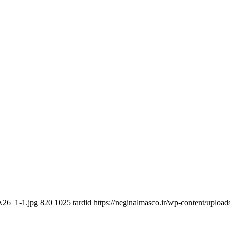
SA26_1-1.jpg
820
1025
tardid
https://neginalmasco.ir/wp-content/upl