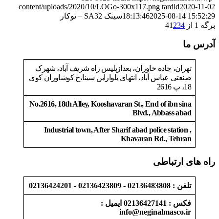
content/uploads/2020/10/LOGo-300x117.png
tardid
2020-11-02
2025-08-14 15:52:29
18:13:46
سینک SA32 – توکار
برگه 1 از 4
4
3
2
1
آدرس ما
تهران، جاده خاوران، بعدازپلیس راه شریف آباد، شهرک
صنعتی عباس آباد، انتهای بلوارابن سینا،خ کوشاوران کوی
18، پ 2616
No.2616, 18th Alley, Kooshavaran St., End of ibn sina
Blvd., Abbass abad
Industrial town, After Sharif abad police station ,
Khavaran Rd., Tehran
راه های ارتباطی
تلفن : 02136483808 - 02136423809 - 02136424201
فکس : 02136427141 ایمیل :
info@neginalmasco.ir