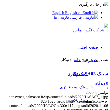
English
English
en
فارسی
فارسی
fa
صفحه اصلی
شما اینجا هستید:
خانه
1
/
توکار
محصولات
سینک SA03 – توکار
سینک فانتزی
0 دیدگاه
سینک نیمه فانتزی
/
نوامبر 6, 2020
https://neginalmasco.ir/wp-content/uploads/2020/11/SA03_1.jpg
سینک باکسی
820
1025
tardid
https://neginalmasco.ir/wp-
content/uploads/2020/10/LOGo-300x117.png
tardid
2020-11-06