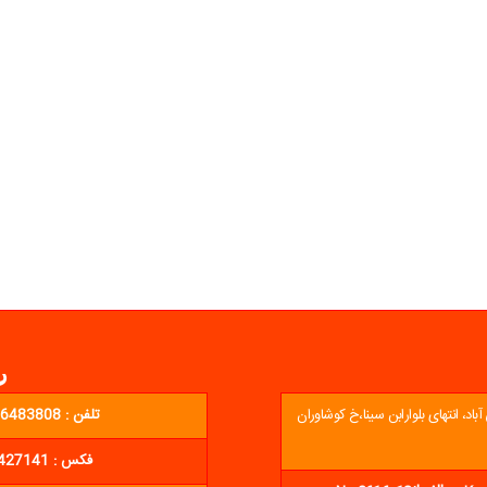
ر
د، انتهای بلوارابن سینا،خ کوشاوران
تلفن : 02136483808 - 02136423809 - 02136424201
فکس : 02136427141 ایمیل : info@neginalmasco.ir