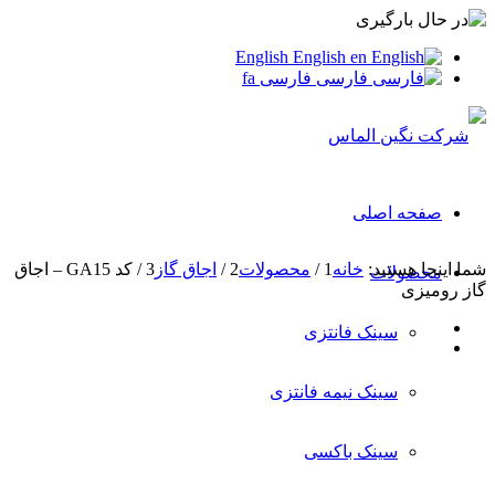
English
English
en
فارسی
فارسی
fa
صفحه اصلی
شما اینجا هستید:
خانه
1
/
محصولات
2
/
اجاق گاز
3
/
کد GA15 – اجاق
محصولات
گاز رومیزی
سینک فانتزی
سینک نیمه فانتزی
سینک باکسی