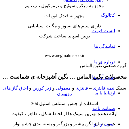
مجهز به میکرو سوئیچ و ترموکوپل تاپ تایم
کاتالوگ
مجهز به فندک اتومات
دارای سیم های نسوز و مگنت اسپانیایی
لیست قیمت
بوبین اسپانیا ساخت شرکت
نمایندگی ها
www.neginalmasco.ir
درباره ی ما
گروه صنعتی نگین الماس
محصولات نگین الماس … نگین آشپزخانه ی شماست …
دست آوردها
سینک
نیمه فانتزی
–
فانتزی
و
معمولی
و
زیر کورین
و
اجاق گاز های
ارتباط با ما
رومیزی
استفاده از جنس استنلس استیل 304
ضمانت نامه
ارائه دهنده بهترین سینک ها از لحاظ شکل ، ظاهر ، کیفیت
عمق ، سایز لگن بیشتر و بزرگتر و بسته بندی چشم نواز
جست و جو