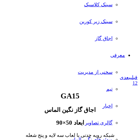
سینک کلاسیک
سینک زیر کورین
اجاق گاز
معرفی
سخنی از مدیریت
قبلی
بعدی
1
2
تیم
GA15
اخبار
اجاق گاز نگین الماس
ابعاد 50×90
گالری تصاویر
شبکه رویه چدنی با لعاب سه لایه و پنج شعله
ویدئو های نگین الماس