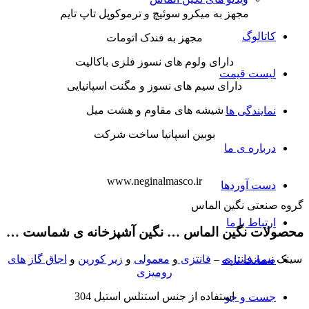
مجهز به میکرو سوئیچ و ترموکوپل تاپ تایم
کاتالوگ
مجهز به فندک اتومات
دارای ولوم های نسوز فلزی باکالیت
لیست قیمت
دارای سیم های نسوز و مگنت اسپانیایی
شیشه های مقاوم و هشت میل
نمایندگی ها
بوبین اسپانیا ساخت شرکت
درباره ی ما
www.neginalmasco.ir
دست آوردها
گروه صنعتی نگین الماس
ارتباط با ما
محصولات نگین الماس … نگین آشپزخانه ی شماست …
سینک
نیمه فانتزی
–
فانتزی
و
معمولی
و
زیر کورین
و
اجاق گاز های
ضمانت نامه
رومیزی
استفاده از جنس استنلس استیل 304
جست و جو