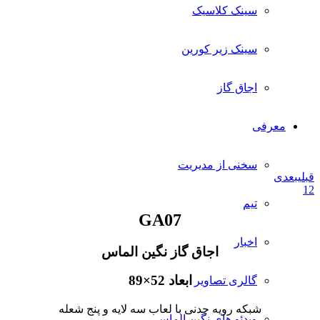
سینک کلاسیک
سینک زیر کورین
اجاق گاز
معرفی
سخنی از مدیریت
قبلی
بعدی
1
2
تیم
GA07
اخبار
اجاق گاز نگین الماس
ابعاد 52×89
گالری تصاویر
شبکه رویه چدنی با لعاب سه لایه و پنج شعله
ویدئو های نگین الماس