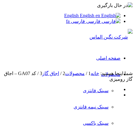
English
English
en
فارسی
فارسی
fa
صفحه اصلی
شما اینجا هستید:
خانه
1
/
محصولات
2
/
اجاق گاز
3
/
کد GA07 – اجاق
محصولات
گاز رومیزی
سینک فانتزی
سینک نیمه فانتزی
سینک باکسی