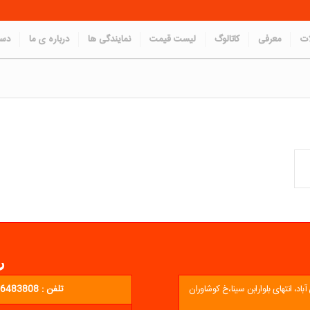
ات
معرفی
کاتالوگ
لیست قیمت
نمایندگی ها
درباره ی ما
دست
ر
د، انتهای بلوارابن سینا،خ کوشاوران
تلفن : 02136483808 - 02136423809 - 02136424201