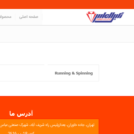
صفحه اصلی
محصول
Running & Spinning
آدرس ما
تهران، جاده خاوران، بعدازپلیس راه شریف آباد، شهرک صنعتی عباس آبا
کوی 18، پ 2616