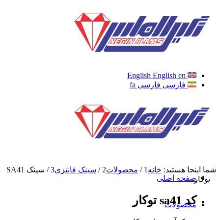
English
English
en
فارسی
فارسی
fa
شما اینجا هستید:
خانه
1
/
محصولات
2
/
سینک فانتزی
3
/
سینک SA41
صفحه اصلی
– توکار
کد sa41 توکار
محصولات