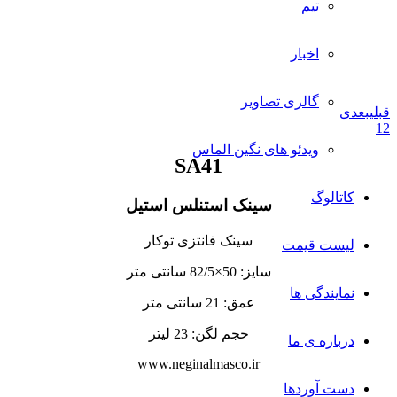
تیم
اخبار
گالری تصاویر
قبلی
بعدی
1
2
ویدئو های نگین الماس
SA41
کاتالوگ
سینک استنلس استیل
سینک فانتزی توکار
لیست قیمت
سایز: 50×82/5 سانتی متر
نمایندگی ها
عمق: 21 سانتی متر
حجم لگن: 23 لیتر
درباره ی ما
www.neginalmasco.ir
دست آوردها