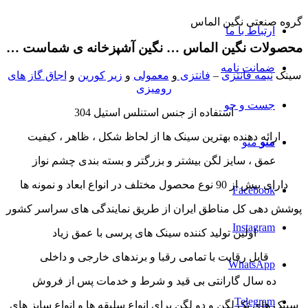
گروه صنعتی نگین الماس
ارتباط با ما
محصولات نگین الماس … نگین آشپزخانه ی شماست …
ضمانت نامه
سینک
نیمه فانتزی
–
فانتزی
و
معمولی
و
زیر کورین
و
اجاق گاز های
رومیزی
جست و جو
استفاده از جنس استنلس استیل 304
ارائه دهنده بهترین سینک ها از لحاظ شکل ، ظاهر ، کیفیت
منو
منو
عمق ، سایز لگن بیشتر و بزرگتر و بسته بندی چشم نواز
دارای بیش از 90 نوع محصول مختلف در انواع ابعاد و نمونه ها
Facebook
پوشش دهی کل مناطق ایران از طریق نمایندگی های سراسر کشور
Instagram
اولین تولید کننده سینک های پرسی با عمق زیاد
قابل رقابت با تمامی رقبا و برندهای خارجی و داخلی
WhatsApp
ده سال گارانتی بی قید و شرط و خدمات پس از فروش
Telegram
سینک های تک لگن و دو لگن برای انواع سلیقه ها و انواع سایز های