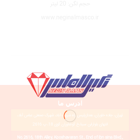
حجم لگن: 20 لیتر
www.neginalmasco.ir
آدرس ما
تهران، جاده خاوران، بعدازپلیس راه شریف آباد، شهرک صنعتی عباس آباد،
انتهای بلوارابن سینا،خ کوشاوران کوی 18، پ 2616
No.2616, 18th Alley, Kooshavaran St., End of ibn sina Blvd.,