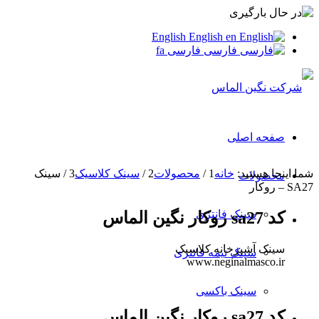
English
English
en
فارسی
فارسی
fa
صفحه اصلی
شما اینجا هستید:
خانه
1
/
محصولات
2
/
سینک کلاسیک
3
/
سینک
محصولات
SA27 – روکار
سینک فانتزی
کد sa27 روکار نگین الماس
سینک آشپزخانه کلاسیک
سینک نیمه فانتزی
www.neginalmasco.ir
سینک باکسی
کد sa27 روکار نگین الماس