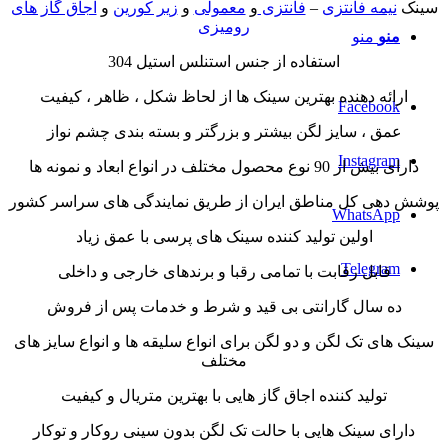
سینک
نیمه فانتزی
–
فانتزی
و
معمولی
و
زیر کورین
و
اجاق گاز های
رومیزی
منو
منو
استفاده از جنس استنلس استیل 304
ارائه دهنده بهترین سینک ها از لحاظ شکل ، ظاهر ، کیفیت
Facebook
عمق ، سایز لگن بیشتر و بزرگتر و بسته بندی چشم نواز
Instagram
دارای بیش از 90 نوع محصول مختلف در انواع ابعاد و نمونه ها
پوشش دهی کل مناطق ایران از طریق نمایندگی های سراسر کشور
WhatsApp
اولین تولید کننده سینک های پرسی با عمق زیاد
Telegram
قابل رقابت با تمامی رقبا و برندهای خارجی و داخلی
ده سال گارانتی بی قید و شرط و خدمات پس از فروش
سینک های تک لگن و دو لگن برای انواع سلیقه ها و انواع سایز های
مختلف
تولید کننده اجاق گاز هایی با بهترین متریال و کیفیت
دارای سینک هایی با حالت تک لگن بدون سینی روکار و توکار