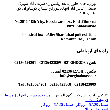
تهران، جاده خاوران، بعدازپلیس راه شریف آباد، شهرک
صنعتی عباس آباد، انتهای بلوارابن سینا،خ کوشاوران کوی
18، پ 2616
No.2616, 18th Alley, Kooshavaran St., End of ibn sina
Blvd., Abbass abad
Industrial town, After Sharif abad police station ,
Khavaran Rd., Tehran
راه های ارتباطی
تلفن : 02136483808 - 02136423809 - 02136424201
فکس : 02136427141 ایمیل :
info@neginalmasco.ir
Tel : 0213624201 - 02136423808 - 02138423809
© کپی رایت - شرکت نگین الماس -
پوسته وردپرس انفولد | توسط
فروشگاه خاتم
سینک SA28 – روکار
سینک SA26 – روکار
اسکرول به بالا