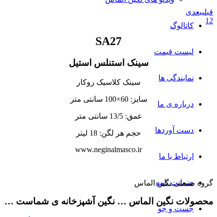
قبلی
بعدی
1
2
کاتالوگ
SA27
لیست قیمت
سینک استنلس استیل
نمایندگی ها
سینک کلاسیک روکار
سایز: 60×100 سانتی متر
درباره ی ما
عمق: 13/5 سانتی متر
دست آوردها
حجم هر لگن: 18 لیتر
www.neginalmasco.ir
ارتباط با ما
ضمانت نامه
گروه صنعتی نگین الماس
محصولات نگین الماس … نگین آشپزخانه ی شماست …
جست و جو