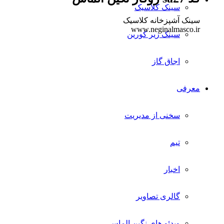
سینک کلاسیک
سینک آشپزخانه کلاسیک
www.neginalmasco.ir
سینک زیر کورین
اجاق گاز
معرفی
سخنی از مدیریت
تیم
اخبار
گالری تصاویر
ویدئو های نگین الماس