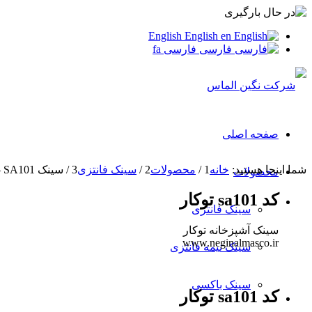
English
English
en
فارسی
فارسی
fa
صفحه اصلی
شما اینجا هستید:
خانه
1
/
محصولات
2
/
سینک فانتزی
3
/
سینک SA101 – توکار
محصولات
کد sa101 توکار
سینک فانتزی
سینک آشپزخانه توکار
www.neginalmasco.ir
سینک نیمه فانتزی
سینک باکسی
کد sa101 توکار