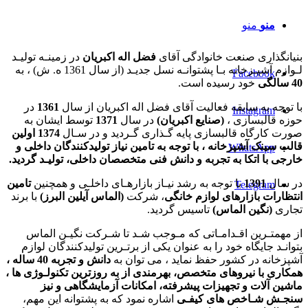
منو
منو
بنیانگذاری صنعت خانوادگی آقای
فضل اله اکبریان
در زمینـه تولیـد
لـوازم آشپـزخانه بـا پشتوانـه نسل جدیـد (از سال 1361 ه. ش) ، به
Facebook
40 سالگی
خود رسیده است.
با توجه به سابقه فعالیت آقای فضل اله اکبریان از سال
1361
در
Instagram
حوزه قالبسازی ،
(صنایع اکبریان)
در سال
1371
توسط ایشان به
صورت کارگاه قالبسازی پایه گـذاری گـردید و در سـال
1374
اولین
قالب سینک آشپزخانه ، با توجه به تامین نیاز تولیدکنندگان داخلی و
WhatsApp
خارجی با اتکا به تجربه و دانش فنی متخصصان داخلی، تولیـد گردید.
در سال
1391
با توجه به رشد نیـاز بازارهـای داخلـی و همچنین
تامین
Telegram
انتظارات بازارهای لوازم خانگی
، شرکت
(الماس آیلین البرز)
با برند
تجاری
(نگین الماس)
تاسیس گردید.
از مهمتـرین اقـدامـاتی که مـوجب شـد تا شـرکت نگیـن الماس
بتوانـد جایگاه خود را به عنوان یکی از برتـرین تولیدکنندگان لوازم
آشپزخانه در کشور حفظ نماید ، می توان به
دانش و تجربه 40 ساله ،
همکاری با نیروهای متخصص، بهرمندی از به روزترین تکنولـوژی ها ،
ماشین آلات و تجهیزات پیشرفته، امکانات آزمایشگاهی و نیز
سنجـش شـاخص های کیفـی
اشاره نمود که به پشتوانه این مهم،