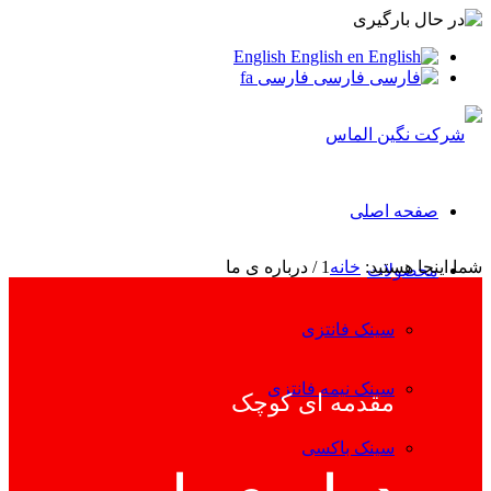
English
English
en
فارسی
فارسی
fa
صفحه اصلی
شما اینجا هستید:
خانه
1
/
درباره ی ما
محصولات
سینک فانتزی
سینک نیمه فانتزی
مقدمه ای کوچک
سینک باکسی