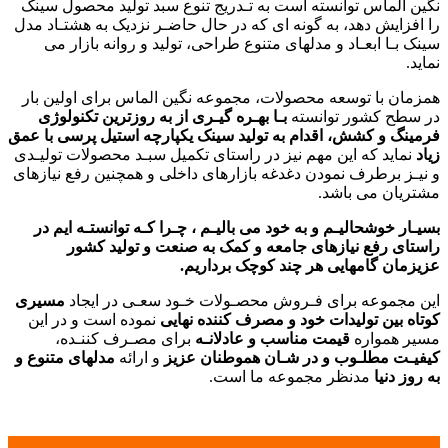
نگین الماس توانسته است به تـدریج تنوع سبد تولید محصول سینک
را افزایش دهد، به گونه ای که در حال حاضـر نزدیک به هشتـاد مدل
سینک بـا ابعـاد و مدلهای متنوع طراحی، تولید و روانه بازار می
نماید.
همزمان با توسعه محصولات، مجموعه نگین الماس برای اولین بار
در سطح کشور توانسته
بـا بهـره گیـری از به روزترین تکنولوژی
فرمینگ و کشش، اقدام به تولید سینک یکپارچه استیل پرسی با عمق
زیاد
نماید که این مهم نیز در راستای تکمیل سبـد محصولات تولیـدی
و نیـز برطرف نمودن دغدغه بازارهای داخلی و همچنین رفع نیازهای
مشتریان می باشد.
بسیـار خوشحالیـم و به خود می بالیـم ، چـرا کـه توانستـه ایم در
راستای رفع نیازهای جامعه و کمک به صنعت و تولید کشور
عزیزمان گامهایی هر چند کوچک برداریم.
این مجموعه برای فـروش محصـولات خـود سعـی در ایجاد
مسیری
کوتاه بین تولیدات خود و مصرف کننده نهایی
نموده است و در این
مسیر همواره
قیمت مناسب و عادلانـه
برای مصـرف کننـده،
کیفیـت مطلـوب و در شـان هموطنان عزیز
و ارائه
مدلهای متنوع و
به روز دنیا
مدنظر مجموعه ما است.