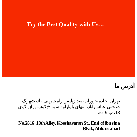
Try the Best Quality with Us…
آدرس ما
تهران، جاده خاوران، بعدازپلیس راه شریف آباد، شهرک
صنعتی عباس آباد، انتهای بلوارابن سینا،خ کوشاوران کوی
18، پ 2616
No.2616, 18th Alley, Kooshavaran St., End of ibn sina
Blvd., Abbass abad